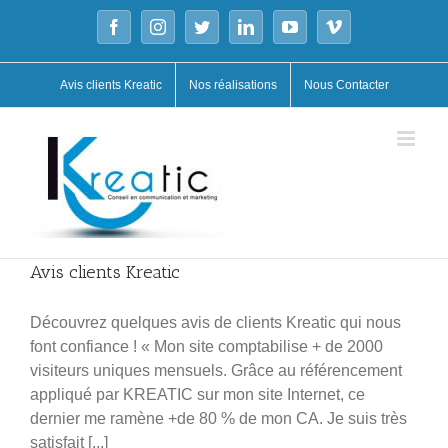
Skip
Facebook
Instagram
Twitter
LinkedIn
YouTube
Vimeo
to
content
Avis clients Kreatic
Nos réalisations
Nous Contacter
Avis clients Kreatic
Découvrez quelques avis de clients Kreatic qui nous
font confiance ! « Mon site comptabilise + de 2000
visiteurs uniques mensuels. Grâce au référencement
appliqué par KREATIC sur mon site Internet, ce
dernier me ramène +de 80 % de mon CA. Je suis très
satisfait [...]