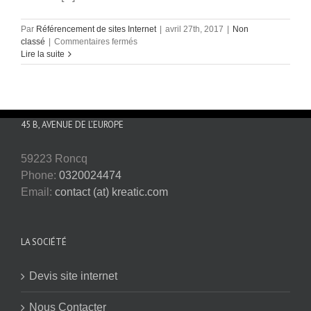
Par
Référencement de sites Internet
|
avril 27th, 2017
|
Non
sur
classé
|
Commentaires fermés
Avis
Lire la suite
clients
Kreatic
45 B, AVENUE DE L’EUROPE
59223 Roncq
Phone:
0320024474
Email:
contact (at) kreatic.com
LA SOCIÉTÉ
Devis site internet
Nous Contacter