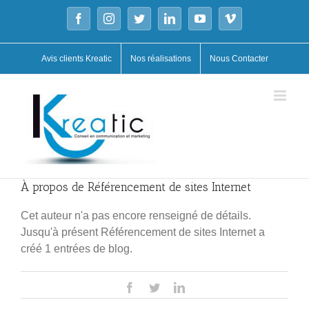
Skip
Facebook
Instagram
Twitter
LinkedIn
YouTube
Vimeo
to
content
Avis clients Kreatic
Nos réalisations
Nous Contacter
À propos de
Référencement de sites Internet
Cet auteur n'a pas encore renseigné de détails.
Jusqu'à présent Référencement de sites Internet a
créé 1 entrées de blog.
Facebook
Twitter
LinkedIn