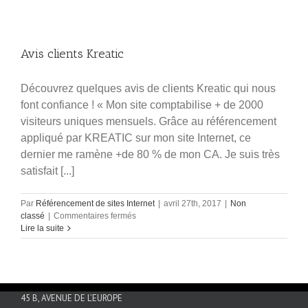
Avis clients Kreatic
Découvrez quelques avis de clients Kreatic qui nous
font confiance ! « Mon site comptabilise + de 2000
visiteurs uniques mensuels. Grâce au référencement
appliqué par KREATIC sur mon site Internet, ce
dernier me ramène +de 80 % de mon CA. Je suis très
satisfait [...]
Par
Référencement de sites Internet
|
avril 27th, 2017
|
Non
sur
classé
|
Commentaires fermés
Avis
Lire la suite
clients
Kreatic
45 B, AVENUE DE L’EUROPE